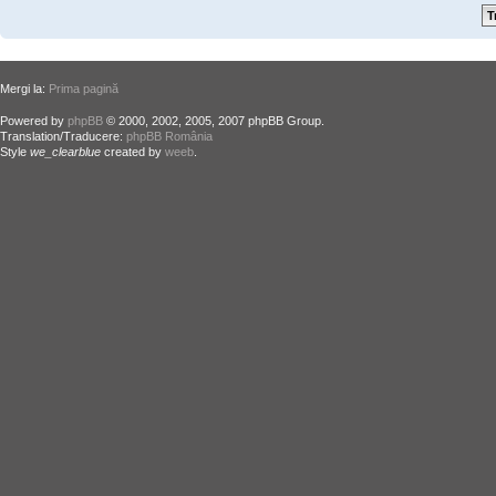
Mergi la:
Prima pagină
Powered by
phpBB
© 2000, 2002, 2005, 2007 phpBB Group.
Translation/Traducere:
phpBB România
Style
we_clearblue
created by
weeb
.