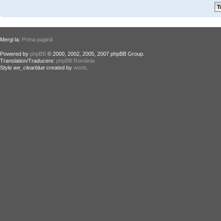
Mergi la:
Prima pagină
Powered by
phpBB
© 2000, 2002, 2005, 2007 phpBB Group.
Translation/Traducere:
phpBB România
Style
we_clearblue
created by
weeb
.