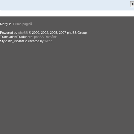
Mergi la:
Prima pagină
Powered by
phpBB
© 2000, 2002, 2005, 2007 phpBB Group.
Translation/Traducere:
phpBB România
Style
we_clearblue
created by
weeb
.