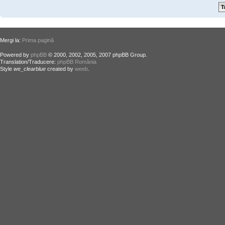
Mergi la:
Prima pagină
Powered by
phpBB
© 2000, 2002, 2005, 2007 phpBB Group.
Translation/Traducere:
phpBB România
Style
we_clearblue
created by
weeb
.