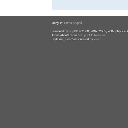
Mergi la:
Prima pagină
Powered by
phpBB
© 2000, 2002, 2005, 2007 phpBB G
Translation/Traducere:
phpBB România
Style
we_clearblue
created by
weeb
.