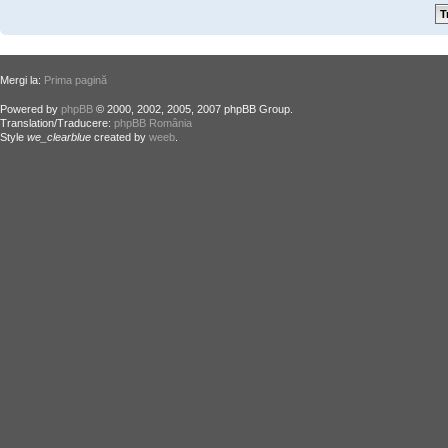
Mergi la:
Prima pagină
Powered by
phpBB
© 2000, 2002, 2005, 2007 phpBB Group.
Translation/Traducere:
phpBB România
Style
we_clearblue
created by
weeb
.