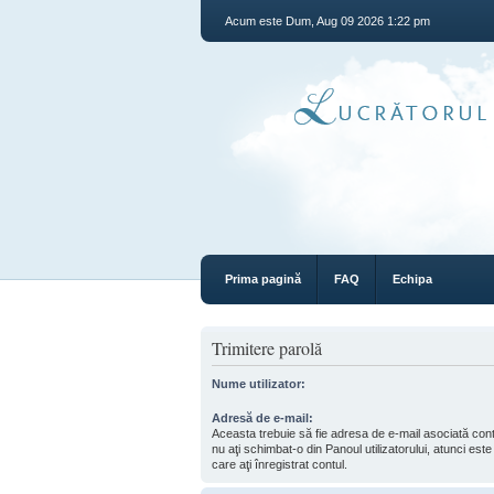
Acum este Dum, Aug 09 2026 1:22 pm
Prima pagină
FAQ
Echipa
Trimitere parolă
Nume utilizator:
Adresă de e-mail:
Aceasta trebuie să fie adresa de e-mail asociată co
nu aţi schimbat-o din Panoul utilizatorului, atunci est
care aţi înregistrat contul.