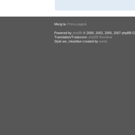
Mergi la:
Prima pagină
Powered by
phpBB
© 2000, 2002, 2005, 2007 phpBB G
Translation/Traducere:
phpBB România
Style
we_clearblue
created by
weeb
.