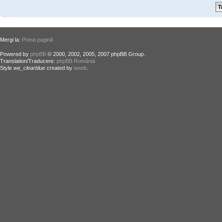
Mergi la:
Prima pagină
Powered by
phpBB
© 2000, 2002, 2005, 2007 phpBB Group.
Translation/Traducere:
phpBB România
Style
we_clearblue
created by
weeb
.