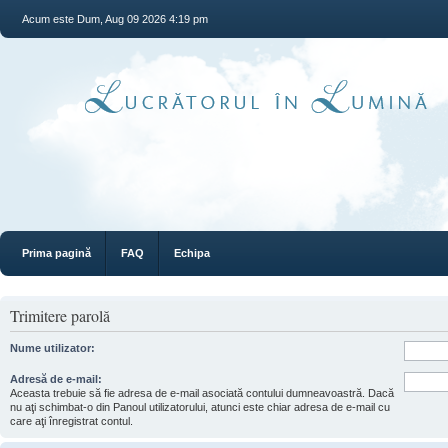
Acum este Dum, Aug 09 2026 4:19 pm
Prima pagină
FAQ
Echipa
Trimitere parolă
Nume utilizator:
Adresă de e-mail:
Aceasta trebuie să fie adresa de e-mail asociată contului dumneavoastră. Dacă
nu aţi schimbat-o din Panoul utilizatorului, atunci este chiar adresa de e-mail cu
care aţi înregistrat contul.