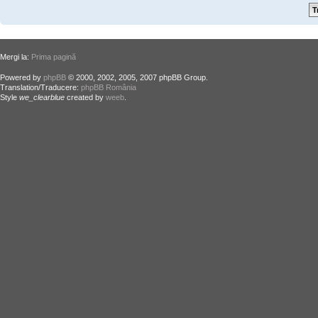
Mergi la:
Prima pagină
Powered by
phpBB
© 2000, 2002, 2005, 2007 phpBB Group.
Translation/Traducere:
phpBB România
Style
we_clearblue
created by
weeb
.