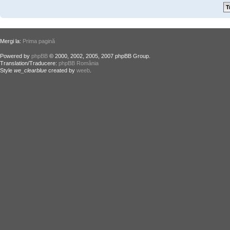
Mergi la:
Prima pagină
Powered by
phpBB
© 2000, 2002, 2005, 2007 phpBB Group.
Translation/Traducere:
phpBB România
Style
we_clearblue
created by
weeb
.