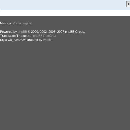
Mergi la:
Prima pagină
Powered by
phpBB
© 2000, 2002, 2005, 2007 phpBB Group.
Translation/Traducere:
phpBB România
Style
we_clearblue
created by
weeb
.