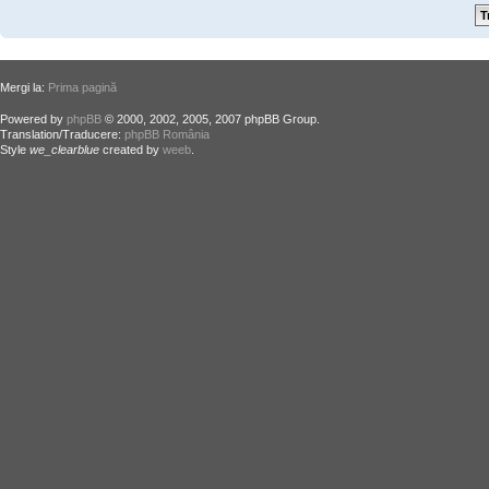
Mergi la:
Prima pagină
Powered by
phpBB
© 2000, 2002, 2005, 2007 phpBB Group.
Translation/Traducere:
phpBB România
Style
we_clearblue
created by
weeb
.