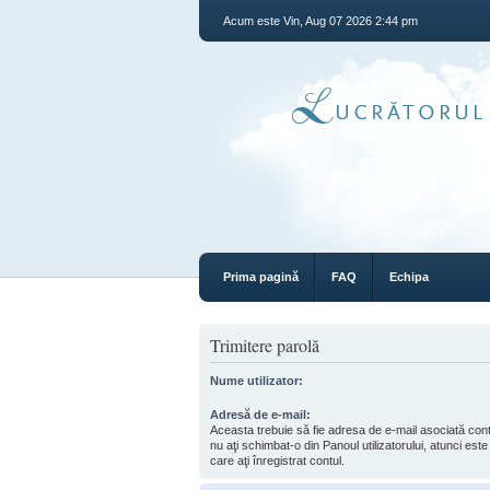
Acum este Vin, Aug 07 2026 2:44 pm
Prima pagină
FAQ
Echipa
Trimitere parolă
Nume utilizator:
Adresă de e-mail:
Aceasta trebuie să fie adresa de e-mail asociată co
nu aţi schimbat-o din Panoul utilizatorului, atunci est
care aţi înregistrat contul.