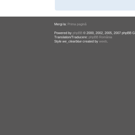
Mergi la:
Prima pagină
Powered by
phpBB
© 2000, 2002, 2005, 2007 phpBB G
Translation/Traducere:
phpBB România
Style
we_clearblue
created by
weeb
.