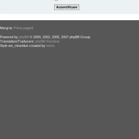
Mergi la:
Prima pagină
Powered by
phpBB
© 2000, 2002, 2005, 2007 phpBB Group.
Translation/Traducere:
phpBB România
Style
we_clearblue
created by
weeb
.