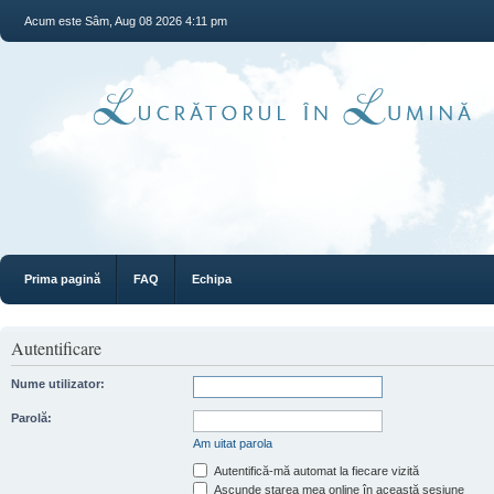
Acum este Sâm, Aug 08 2026 4:11 pm
Prima pagină
FAQ
Echipa
Autentificare
Nume utilizator:
Parolă:
Am uitat parola
Autentifică-mă automat la fiecare vizită
Ascunde starea mea online în această sesiune