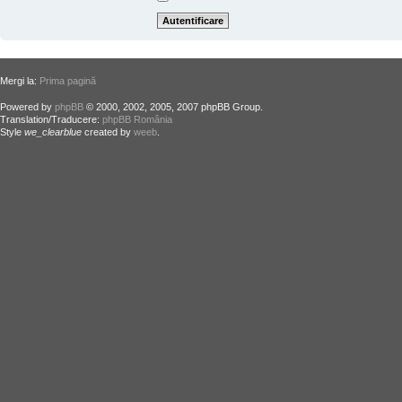
Mergi la:
Prima pagină
Powered by
phpBB
© 2000, 2002, 2005, 2007 phpBB Group.
Translation/Traducere:
phpBB România
Style
we_clearblue
created by
weeb
.