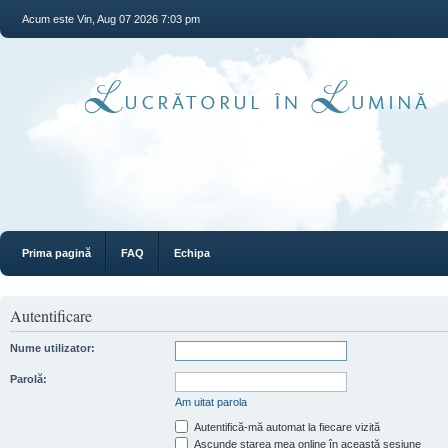
Acum este Vin, Aug 07 2026 7:03 pm
Prima pagină
FAQ
Echipa
Autentificare
Nume utilizator:
Parolă:
Am uitat parola
Autentifică-mă automat la fiecare vizită
Ascunde starea mea online în această sesiune