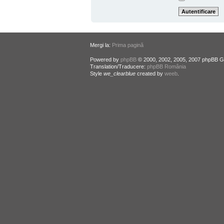
Mergi la:
Prima pagină
Powered by
phpBB
© 2000, 2002, 2005, 2007 phpBB G
Translation/Traducere:
phpBB România
Style
we_clearblue
created by
weeb
.