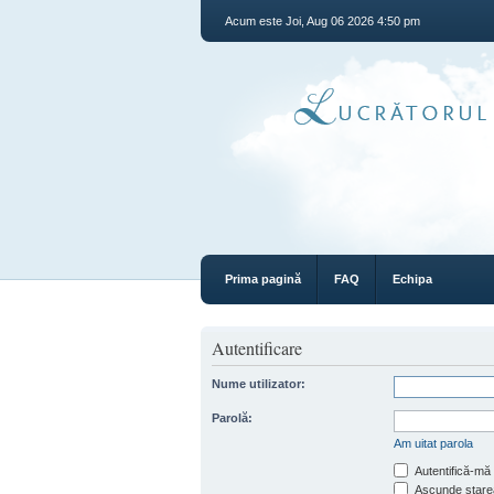
Acum este Joi, Aug 06 2026 4:50 pm
Prima pagină
FAQ
Echipa
Autentificare
Nume utilizator:
Parolă:
Am uitat parola
Autentifică-mă 
Ascunde starea