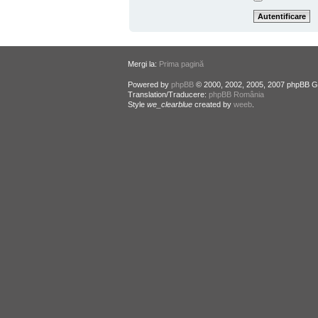
Mergi la:
Prima pagină
Powered by
phpBB
© 2000, 2002, 2005, 2007 phpBB G
Translation/Traducere:
phpBB România
Style
we_clearblue
created by
weeb
.