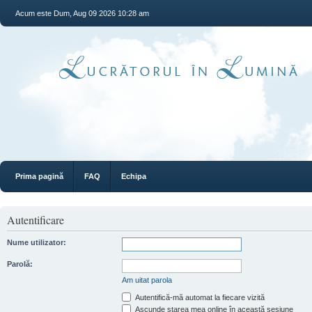
Acum este Dum, Aug 09 2026 10:28 am
Prima pagină
FAQ
Echipa
Autentificare
Nume utilizator:
Parolă:
Am uitat parola
Autentifică-mă automat la fiecare vizită
Ascunde starea mea online în această sesiune