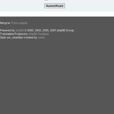
Mergi la:
Prima pagină
Powered by
phpBB
© 2000, 2002, 2005, 2007 phpBB Group.
Translation/Traducere:
phpBB România
Style
we_clearblue
created by
weeb
.