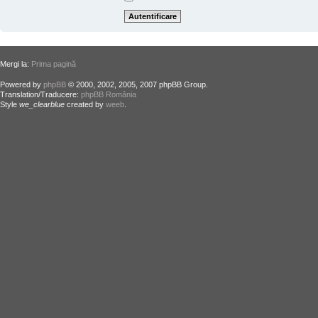
Mergi la:
Prima pagină
Powered by
phpBB
© 2000, 2002, 2005, 2007 phpBB Group.
Translation/Traducere:
phpBB România
Style
we_clearblue
created by
weeb
.