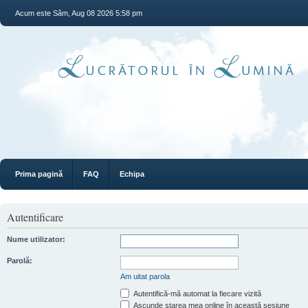
Acum este Sâm, Aug 08 2026 5:58 pm
Prima pagină
FAQ
Echipa
Autentificare
Nume utilizator:
Parolă:
Am uitat parola
Autentifică-mă automat la fiecare vizită
Ascunde starea mea online în această sesiune