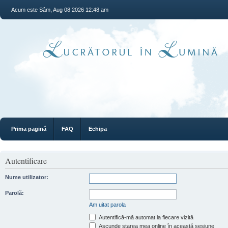
Acum este Sâm, Aug 08 2026 12:48 am
Prima pagină
FAQ
Echipa
Autentificare
Nume utilizator:
Parolă:
Am uitat parola
Autentifică-mă automat la fiecare vizită
Ascunde starea mea online în această sesiune