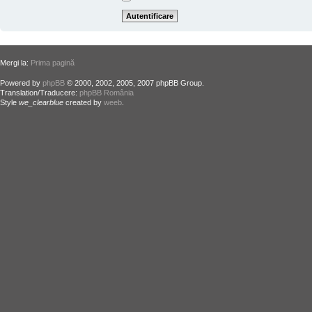
Mergi la:
Prima pagină
Powered by
phpBB
© 2000, 2002, 2005, 2007 phpBB Group.
Translation/Traducere:
phpBB România
Style
we_clearblue
created by
weeb
.