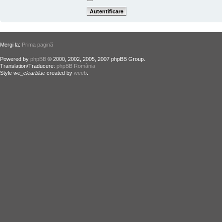
Mergi la:
Prima pagină
Powered by
phpBB
© 2000, 2002, 2005, 2007 phpBB Group.
Translation/Traducere:
phpBB România
Style
we_clearblue
created by
weeb
.