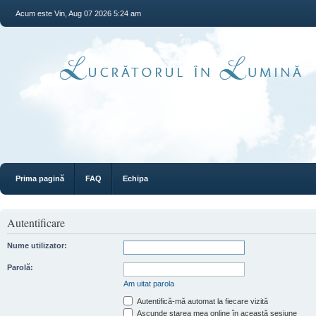
Acum este Vin, Aug 07 2026 5:24 am
Prima pagină
FAQ
Echipa
Autentificare
Nume utilizator:
Parolă:
Am uitat parola
Autentifică-mă automat la fiecare vizită
Ascunde starea mea online în această sesiune