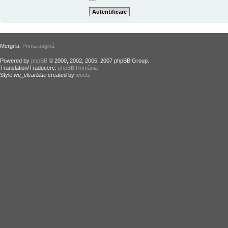
Mergi la:
Prima pagină
Powered by
phpBB
© 2000, 2002, 2005, 2007 phpBB Group.
Translation/Traducere:
phpBB România
Style
we_clearblue
created by
weeb
.