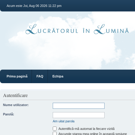
Acum este Joi, Aug 06 2026 11:22 pm
Prima pagină
FAQ
Echipa
Autentificare
Nume utilizator:
Parolă:
Am uitat parola
Autentifică-mă automat la fiecare vizită
Ascunde starea mea online în această sesiune