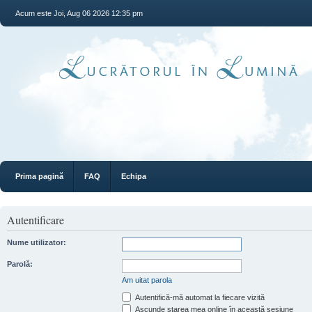
Acum este Joi, Aug 06 2026 12:35 pm
Prima pagină
FAQ
Echipa
Autentificare
Nume utilizator:
Parolă:
Am uitat parola
Autentifică-mă automat la fiecare vizită
Ascunde starea mea online în această sesiune