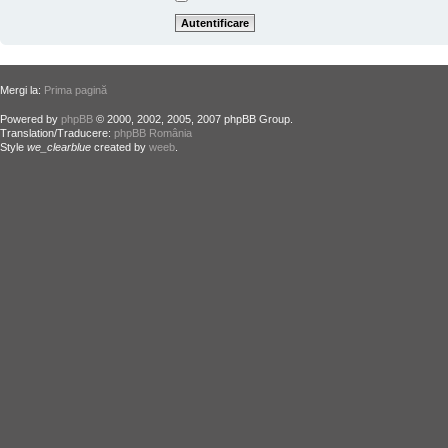
Mergi la:
Prima pagină
Powered by
phpBB
© 2000, 2002, 2005, 2007 phpBB Group.
Translation/Traducere:
phpBB România
Style
we_clearblue
created by
weeb
.