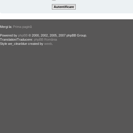
Mergi la:
Prima pagină
Powered by
phpBB
© 2000, 2002, 2005, 2007 phpBB Group.
Translation/Traducere:
phpBB România
Style
we_clearblue
created by
weeb
.