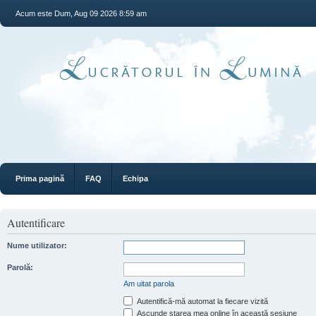
Acum este Dum, Aug 09 2026 8:59 am
Prima pagină
FAQ
Echipa
Autentificare
Nume utilizator:
Parolă:
Am uitat parola
Autentifică-mă automat la fiecare vizită
Ascunde starea mea online în această sesiune