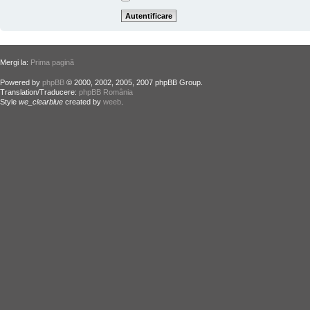
Mergi la:
Prima pagină
Powered by
phpBB
© 2000, 2002, 2005, 2007 phpBB Group.
Translation/Traducere:
phpBB România
Style
we_clearblue
created by
weeb
.