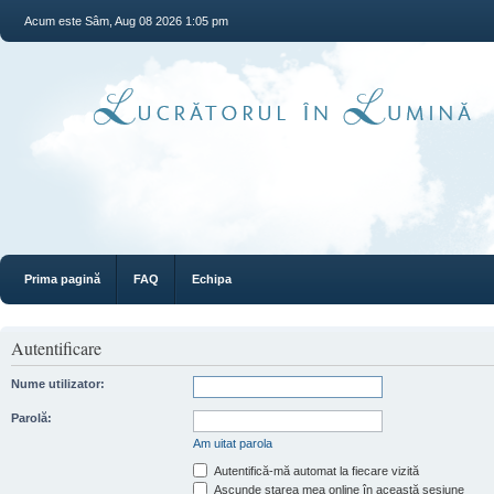
Acum este Sâm, Aug 08 2026 1:05 pm
Prima pagină
FAQ
Echipa
Autentificare
Nume utilizator:
Parolă:
Am uitat parola
Autentifică-mă automat la fiecare vizită
Ascunde starea mea online în această sesiune