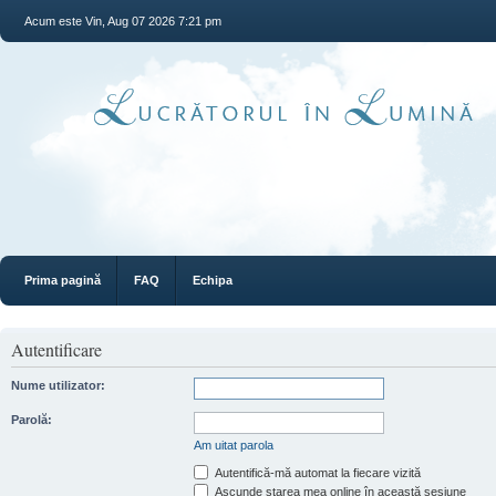
Acum este Vin, Aug 07 2026 7:21 pm
Prima pagină
FAQ
Echipa
Autentificare
Nume utilizator:
Parolă:
Am uitat parola
Autentifică-mă automat la fiecare vizită
Ascunde starea mea online în această sesiune