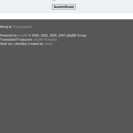
Mergi la:
Prima pagină
Powered by
phpBB
© 2000, 2002, 2005, 2007 phpBB Group.
Translation/Traducere:
phpBB România
Style
we_clearblue
created by
weeb
.