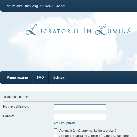
Acum este Dum, Aug 09 2026 12:32 pm
Prima pagină
FAQ
Echipa
Autentificare
Nume utilizator:
Parolă:
Am uitat parola
Autentifică-mă automat la fiecare vizită
Ascunde starea mea online în această sesiune