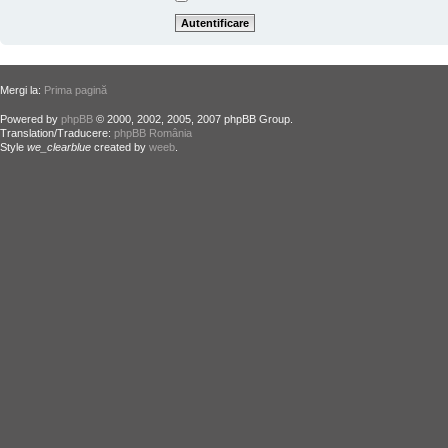
Mergi la:
Prima pagină
Powered by
phpBB
© 2000, 2002, 2005, 2007 phpBB Group.
Translation/Traducere:
phpBB România
Style
we_clearblue
created by
weeb
.