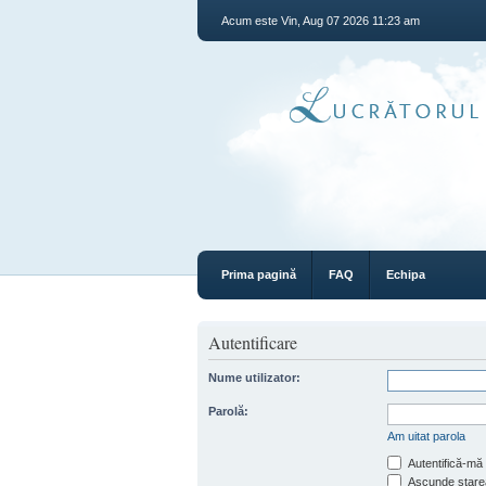
Acum este Vin, Aug 07 2026 11:23 am
Prima pagină
FAQ
Echipa
Autentificare
Nume utilizator:
Parolă:
Am uitat parola
Autentifică-mă 
Ascunde starea