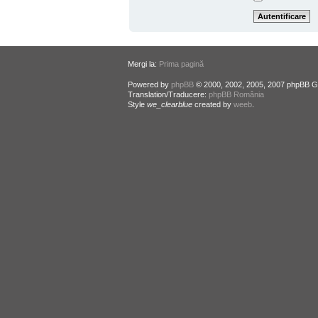
Mergi la:
Prima pagină
Powered by
phpBB
© 2000, 2002, 2005, 2007 phpBB G
Translation/Traducere:
phpBB România
Style
we_clearblue
created by
weeb
.