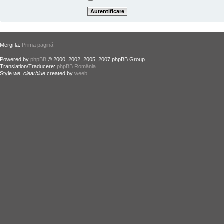
Mergi la:
Prima pagină
Powered by
phpBB
© 2000, 2002, 2005, 2007 phpBB Group.
Translation/Traducere:
phpBB România
Style
we_clearblue
created by
weeb
.