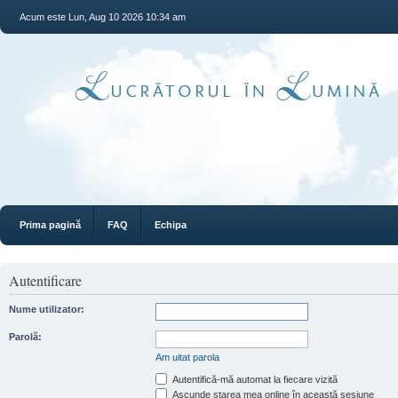
Acum este Lun, Aug 10 2026 10:34 am
Prima pagină
FAQ
Echipa
Autentificare
Nume utilizator:
Parolă:
Am uitat parola
Autentifică-mă automat la fiecare vizită
Ascunde starea mea online în această sesiune