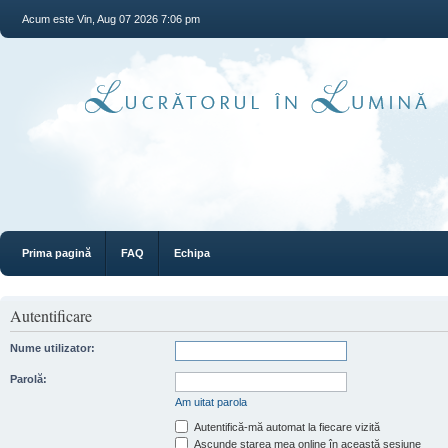
Acum este Vin, Aug 07 2026 7:06 pm
Prima pagină
FAQ
Echipa
Autentificare
Nume utilizator:
Parolă:
Am uitat parola
Autentifică-mă automat la fiecare vizită
Ascunde starea mea online în această sesiune