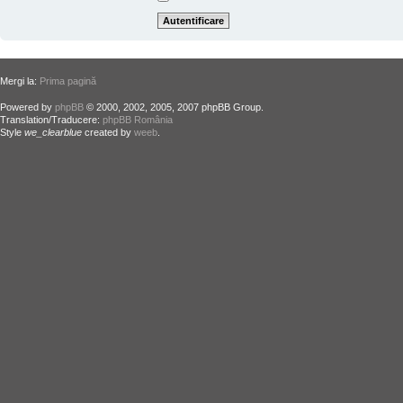
Mergi la:
Prima pagină
Powered by
phpBB
© 2000, 2002, 2005, 2007 phpBB Group.
Translation/Traducere:
phpBB România
Style
we_clearblue
created by
weeb
.