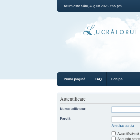
Acum este Sâm, Aug 08 2026 7:55 pm
Prima pagină
FAQ
Echipa
Autentificare
Nume utilizator:
Parolă:
Am uitat parola
Autentifică-mă 
Ascunde starea