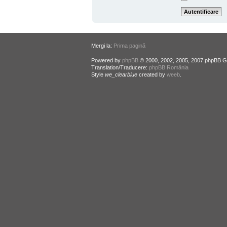
Mergi la:
Prima pagină
Powered by
phpBB
© 2000, 2002, 2005, 2007 phpBB G
Translation/Traducere:
phpBB România
Style
we_clearblue
created by
weeb
.