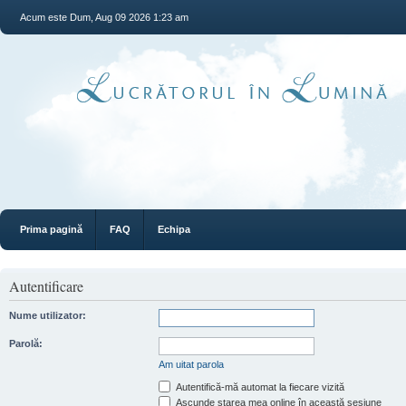
Acum este Dum, Aug 09 2026 1:23 am
Prima pagină
FAQ
Echipa
Autentificare
Nume utilizator:
Parolă:
Am uitat parola
Autentifică-mă automat la fiecare vizită
Ascunde starea mea online în această sesiune