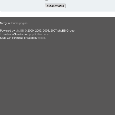
Mergi la:
Prima pagină
Powered by
phpBB
© 2000, 2002, 2005, 2007 phpBB Group.
Translation/Traducere:
phpBB România
Style
we_clearblue
created by
weeb
.