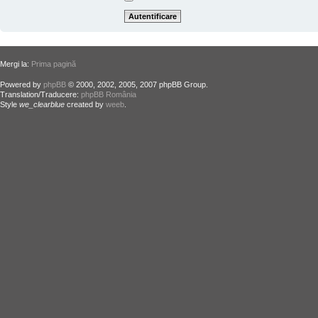
Mergi la:
Prima pagină
Powered by
phpBB
© 2000, 2002, 2005, 2007 phpBB Group.
Translation/Traducere:
phpBB România
Style
we_clearblue
created by
weeb
.