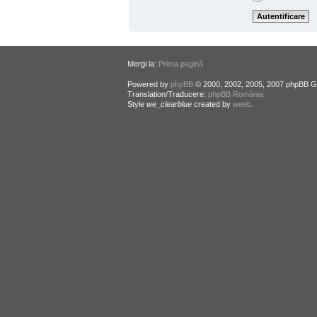
Mergi la:
Prima pagină
Powered by
phpBB
© 2000, 2002, 2005, 2007 phpBB G
Translation/Traducere:
phpBB România
Style
we_clearblue
created by
weeb
.