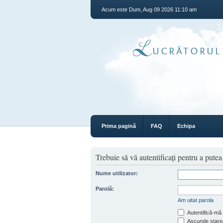
Acum este Dum, Aug 09 2026 11:10 am
Prima pagină
FAQ
Echipa
Trebuie să vă autentificaţi pentru a pute
Nume utilizator:
Parolă:
Am uitat parola
Autentifică-mă 
Ascunde starea