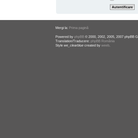
Mergi la:
Prima pagină
Powered by
phpBB
© 2000, 2002, 2005, 2007 phpBB G
Translation/Traducere:
phpBB România
Style
we_clearblue
created by
weeb
.