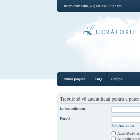
Acum este Sâm, Aug 08 2026 9:37 am
Prima pagină
FAQ
Echipa
Trebuie să vă autentificaţi pentru a pute
Nume utilizator:
Parolă:
Am uitat parola
Autentifică-mă 
Ascunde starea