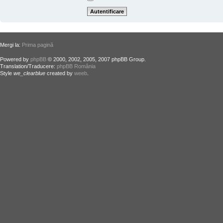
Mergi la:
Prima pagină
Powered by
phpBB
© 2000, 2002, 2005, 2007 phpBB Group.
Translation/Traducere:
phpBB România
Style
we_clearblue
created by
weeb
.