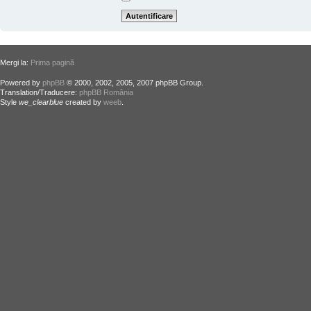
Mergi la:
Prima pagină
Powered by
phpBB
© 2000, 2002, 2005, 2007 phpBB Group.
Translation/Traducere:
phpBB România
Style
we_clearblue
created by
weeb
.