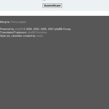
Mergi la:
Prima pagină
Powered by
phpBB
© 2000, 2002, 2005, 2007 phpBB Group.
Translation/Traducere:
phpBB România
Style
we_clearblue
created by
weeb
.