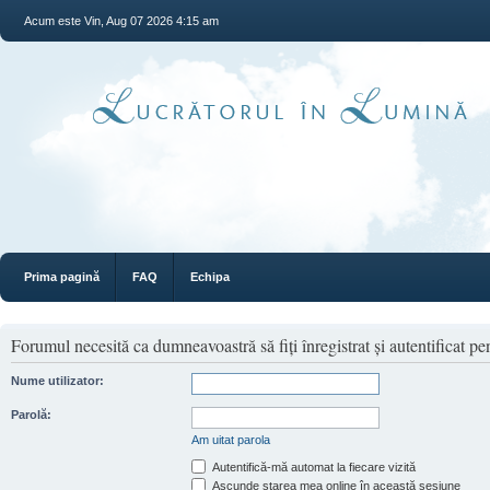
Acum este Vin, Aug 07 2026 4:15 am
Prima pagină
FAQ
Echipa
Forumul necesită ca dumneavoastră să fiţi înregistrat şi autentificat pen
Nume utilizator:
Parolă:
Am uitat parola
Autentifică-mă automat la fiecare vizită
Ascunde starea mea online în această sesiune