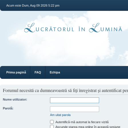
Acum este Dum, Aug 09 2026 5:22 pm
Prima pagină
FAQ
Echipa
Forumul necesită ca dumneavoastră să fiţi înregistrat şi autentificat pen
Nume utilizator:
Parolă:
Am uitat parola
Autentifică-mă automat la fiecare vizită
Ascunde starea mea online în această sesiune