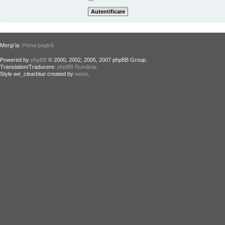
Mergi la:
Prima pagină
Powered by
phpBB
© 2000, 2002, 2005, 2007 phpBB Group.
Translation/Traducere:
phpBB România
Style
we_clearblue
created by
weeb
.