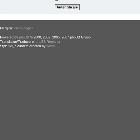
Mergi la:
Prima pagină
Powered by
phpBB
© 2000, 2002, 2005, 2007 phpBB Group.
Translation/Traducere:
phpBB România
Style
we_clearblue
created by
weeb
.