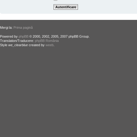
Mergi la:
Prima pagină
Powered by
phpBB
© 2000, 2002, 2005, 2007 phpBB Group.
Translation/Traducere:
phpBB România
Style
we_clearblue
created by
weeb
.