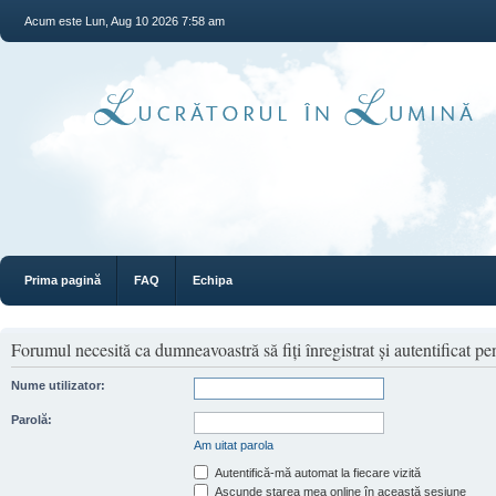
Acum este Lun, Aug 10 2026 7:58 am
Prima pagină
FAQ
Echipa
Forumul necesită ca dumneavoastră să fiţi înregistrat şi autentificat pen
Nume utilizator:
Parolă:
Am uitat parola
Autentifică-mă automat la fiecare vizită
Ascunde starea mea online în această sesiune