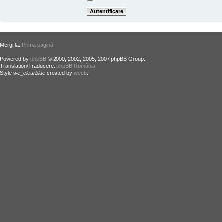
Mergi la:
Prima pagină
Powered by
phpBB
© 2000, 2002, 2005, 2007 phpBB Group.
Translation/Traducere:
phpBB România
Style
we_clearblue
created by
weeb
.