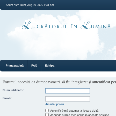
Acum este Dum, Aug 09 2026 1:31 am
Prima pagină
FAQ
Echipa
Forumul necesită ca dumneavoastră să fiţi înregistrat şi autentificat pen
Nume utilizator:
Parolă:
Am uitat parola
Autentifică-mă automat la fiecare vizită
Ascunde starea mea online în această sesiune