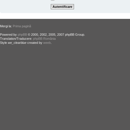
Mergi la:
Prima pagină
Powered by
phpBB
© 2000, 2002, 2005, 2007 phpBB Group.
Translation/Traducere:
phpBB România
Style
we_clearblue
created by
weeb
.