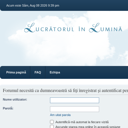
Acum este Sâm, Aug 08 2026 9:39 pm
Prima pagină
FAQ
Echipa
Forumul necesită ca dumneavoastră să fiţi înregistrat şi autentificat pen
Nume utilizator:
Parolă:
Am uitat parola
Autentifică-mă automat la fiecare vizită
Ascunde starea mea online în această sesiune