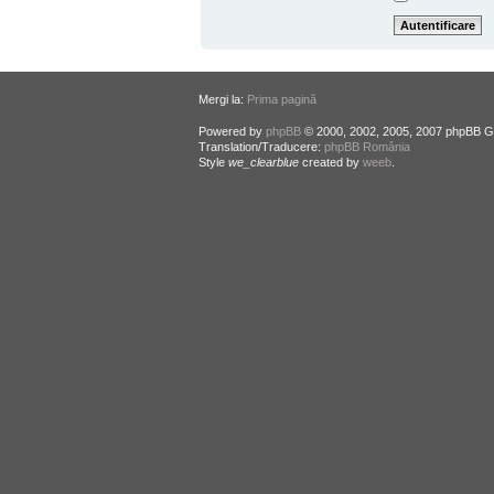
Mergi la:
Prima pagină
Powered by
phpBB
© 2000, 2002, 2005, 2007 phpBB G
Translation/Traducere:
phpBB România
Style
we_clearblue
created by
weeb
.