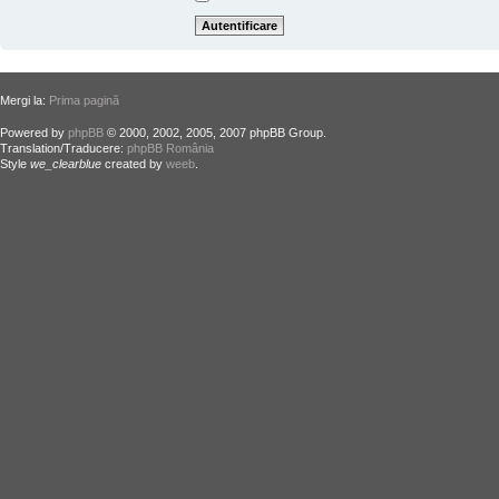
Mergi la:
Prima pagină
Powered by
phpBB
© 2000, 2002, 2005, 2007 phpBB Group.
Translation/Traducere:
phpBB România
Style
we_clearblue
created by
weeb
.