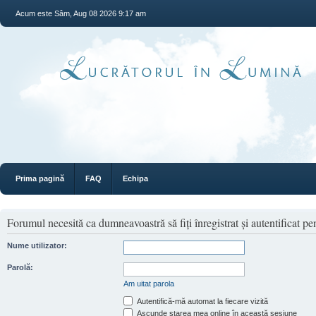
Acum este Sâm, Aug 08 2026 9:17 am
Prima pagină
FAQ
Echipa
Forumul necesită ca dumneavoastră să fiţi înregistrat şi autentificat pen
Nume utilizator:
Parolă:
Am uitat parola
Autentifică-mă automat la fiecare vizită
Ascunde starea mea online în această sesiune