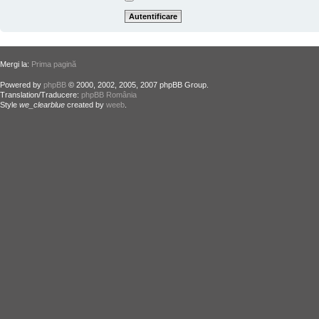
Mergi la:
Prima pagină
Powered by
phpBB
© 2000, 2002, 2005, 2007 phpBB Group.
Translation/Traducere:
phpBB România
Style
we_clearblue
created by
weeb
.