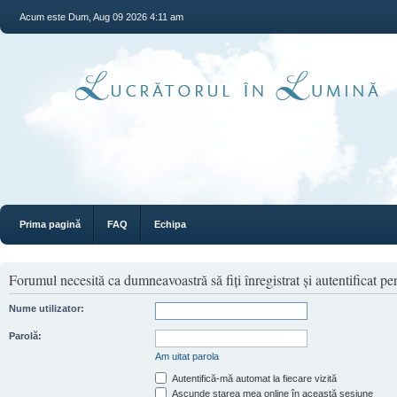
Acum este Dum, Aug 09 2026 4:11 am
Prima pagină
FAQ
Echipa
Forumul necesită ca dumneavoastră să fiţi înregistrat şi autentificat pen
Nume utilizator:
Parolă:
Am uitat parola
Autentifică-mă automat la fiecare vizită
Ascunde starea mea online în această sesiune