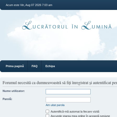
Acum este Vin, Aug 07 2026 7:03 am
Prima pagină
FAQ
Echipa
Forumul necesită ca dumneavoastră să fiţi înregistrat şi autentificat pen
Nume utilizator:
Parolă:
Am uitat parola
Autentifică-mă automat la fiecare vizită
Ascunde starea mea online în această sesiune