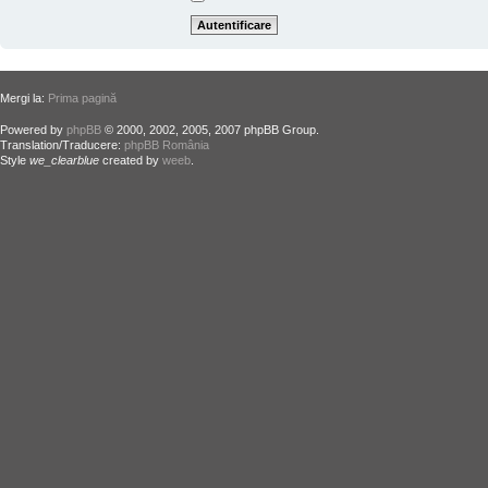
Mergi la:
Prima pagină
Powered by
phpBB
© 2000, 2002, 2005, 2007 phpBB Group.
Translation/Traducere:
phpBB România
Style
we_clearblue
created by
weeb
.