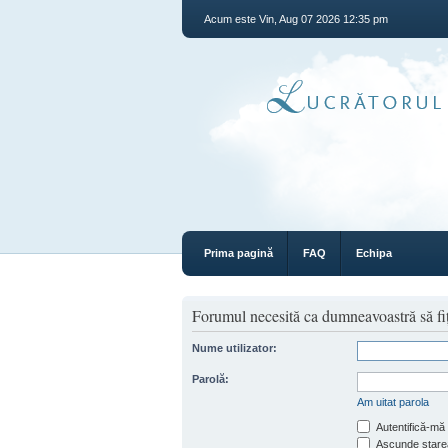
Acum este Vin, Aug 07 2026 12:35 pm
Prima pagină
FAQ
Echipa
Forumul necesită ca dumneavoastră să fiţi 
Nume utilizator:
Parolă:
Am uitat parola
Autentifică-mă 
Ascunde starea