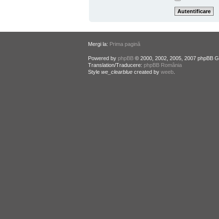
Mergi la:
Prima pagină
Powered by
phpBB
© 2000, 2002, 2005, 2007 phpBB G
Translation/Traducere:
phpBB România
Style
we_clearblue
created by
weeb
.