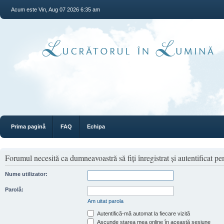
Acum este Vin, Aug 07 2026 6:35 am
Prima pagină
FAQ
Echipa
Forumul necesită ca dumneavoastră să fiţi înregistrat şi autentificat pen
Nume utilizator:
Parolă:
Am uitat parola
Autentifică-mă automat la fiecare vizită
Ascunde starea mea online în această sesiune