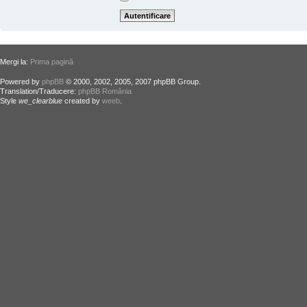
Mergi la:
Prima pagină
Powered by
phpBB
© 2000, 2002, 2005, 2007 phpBB Group.
Translation/Traducere:
phpBB România
Style
we_clearblue
created by
weeb
.