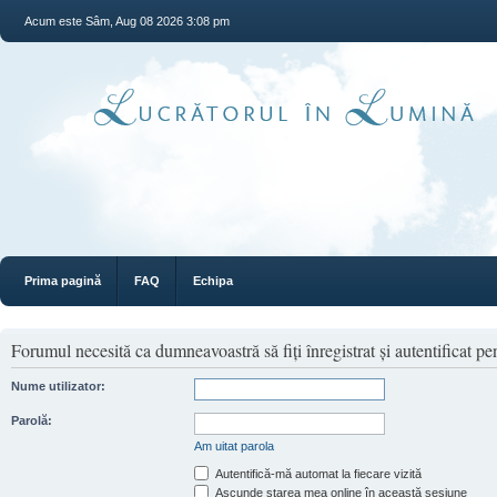
Acum este Sâm, Aug 08 2026 3:08 pm
Prima pagină
FAQ
Echipa
Forumul necesită ca dumneavoastră să fiţi înregistrat şi autentificat pen
Nume utilizator:
Parolă:
Am uitat parola
Autentifică-mă automat la fiecare vizită
Ascunde starea mea online în această sesiune