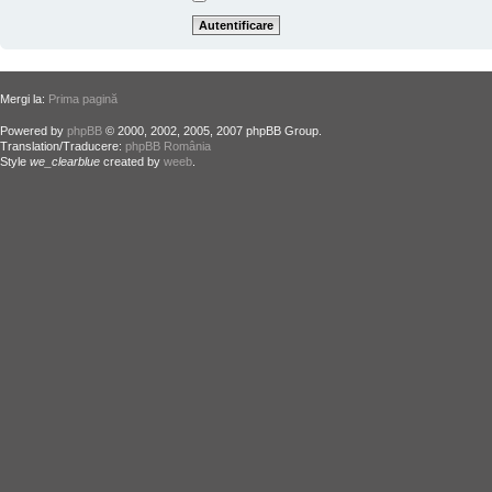
Mergi la:
Prima pagină
Powered by
phpBB
© 2000, 2002, 2005, 2007 phpBB Group.
Translation/Traducere:
phpBB România
Style
we_clearblue
created by
weeb
.